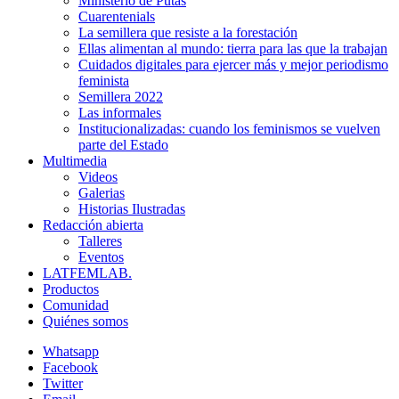
Ministerio de Putas
Cuarentenials
La semillera que resiste a la forestación
Ellas alimentan al mundo: tierra para las que la trabajan
Cuidados digitales para ejercer más y mejor periodismo
feminista
Semillera 2022
Las informales
Institucionalizadas: cuando los feminismos se vuelven
parte del Estado
Multimedia
Videos
Galerias
Historias Ilustradas
Redacción abierta
Talleres
Eventos
LATFEMLAB.
Productos
Comunidad
Quiénes somos
Whatsapp
Facebook
Twitter