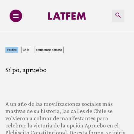
NOTAS
Política
Chile
democracia paritaria
INVESTIGACIONES
Sí po, apruebo
MULTIMEDIA
REDACCIÓN ABIERTA
A un año de las movilizaciones sociales más
LATFEMLAB.
masivas de su historia, las calles de Chile se
volvieron a colmar de manifestantes para
PRODUCTOS
celebrar la victoria de la opción Apruebo en el
Plebiscito Constitucional. De esta forma, se inicia