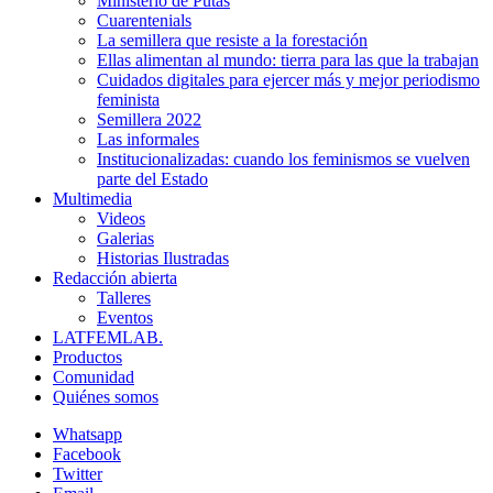
Ministerio de Putas
Cuarentenials
La semillera que resiste a la forestación
Ellas alimentan al mundo: tierra para las que la trabajan
Cuidados digitales para ejercer más y mejor periodismo
feminista
Semillera 2022
Las informales
Institucionalizadas: cuando los feminismos se vuelven
parte del Estado
Multimedia
Videos
Galerias
Historias Ilustradas
Redacción abierta
Talleres
Eventos
LATFEMLAB.
Productos
Comunidad
Quiénes somos
Whatsapp
Facebook
Twitter