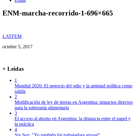
Email
ENM-marcha-recorrido-1-696×665
LATFEM
octubre 5, 2017
+ Leídas
1
Mundial 2026: El negocio del odio y la amistad política como
salida
2
Modificación de ley de tierras en Argentina: impactos directos
para la soberanía alimentaria
3
El acceso al aborto en Argentina: la distancia entre el papel y
la práctica
4
Six Sex: "Yo también fui trabajadora sexual"