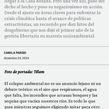
llegar a la Casa Rosada. Pero una vez allí, pasó del
COMUNIDAD
dicho al hecho y puso su negacionismo​ en acción.
Desde el ajuste en áreas claves para enfrentar la
QUIÉNES SOMOS
crisis climática hasta el avance de políticas
extractivistas, un recorrido por​ ​diez hitos del ​
desgobierno que nos dejó el primer año de la
gestión libertaria​ en materia socioambiental.
CAMILA PARODI
diciembre 24, 2024
Foto de portada: Télam
El colapso ambiental no es un anuncio lejano ni un
debate teórico: es el aire que respiramos, el agua
que falta, los incendios que arrasan bosques y las
sequías que vacían nuestros ríos. Es todo lo que
pasa mientras seguimos eligiendo mirar para otro