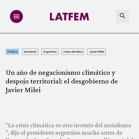
NOTAS
Política
ambiente
Argentina
crisis climática
Javier Milei
INVESTIGACIONES
Un año de negacionismo climático y
MULTIMEDIA
despojo territorial: el desgobierno de
Javier Milei
REDACCIÓN ABIERTA
LATFEMLAB.
​”La crisis climática es otro invento del socialismo​
PRODUCTOS
”, dijo el presidente argentino mucho antes de