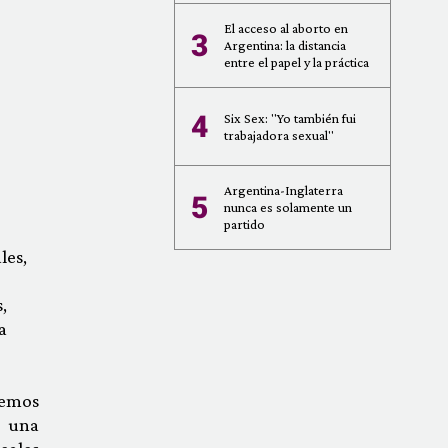
El acceso al aborto en
3
Argentina: la distancia
entre el papel y la práctica
4
Six Sex: "Yo también fui
trabajadora sexual"
Argentina-Inglaterra
5
nunca es solamente un
partido
les,
,
a
ocemos
n una