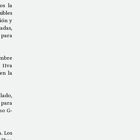
os la
ibles
ción y
adas,
, para
umbre
 11va
en la
 lado,
 para
mo G-
. Los