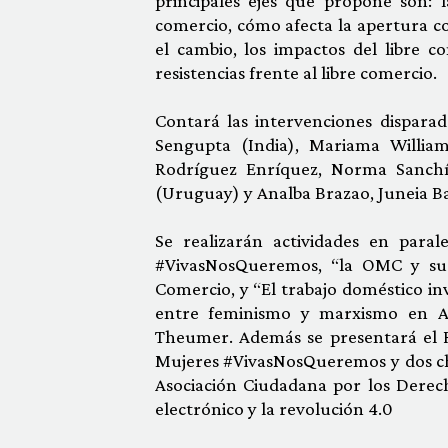
principales ejes que propone son: 
comercio, cómo afecta la apertura co
el cambio, los impactos del libre c
resistencias frente al libre comercio.
Contará las intervenciones disparado
Sengupta (India), Mariama Williams
Rodríguez Enríquez, Norma Sanchís
(Uruguay) y Analba Brazao, Juneia Bat
Se realizarán actividades en para
#VivasNosQueremos, “la OMC y sus
Comercio, y “El trabajo doméstico in
entre feminismo y marxismo en A
Theumer. Además se presentará el R
Mujeres #VivasNosQueremos y dos cha
Asociación Ciudadana por los Derec
electrónico y la revolución 4.0