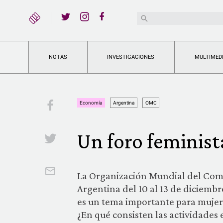
YouTube
Buscar:
Twitter
Instagram
Facebook
NOTAS
INVESTIGACIONES
MULTIMED
Facebook
Economía
Argentina
OMC
Un foro feminista
Twitter
Email
La Organización Mundial del Come
Argentina del 10 al 13 de diciembr
es un tema importante para mujeres,
¿En qué consisten las actividades