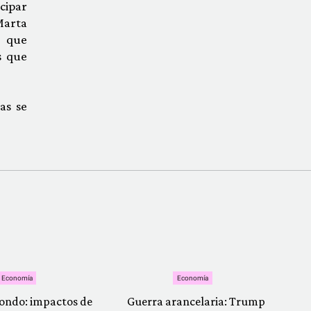
cipar
Marta
y que
s que
as se
Economía
Economía
ondo: impactos de
Guerra arancelaria: Trump