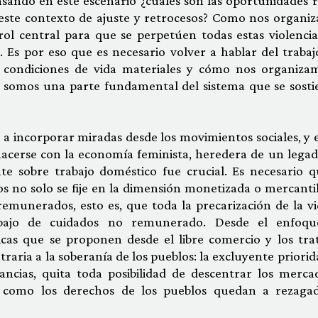
nsando en este escenario ¿cuáles son las oportunidades r
 este contexto de ajuste y retrocesos? Como nos organi
l central para que se perpetúen todas estas violencias
. Es por eso que es necesario volver a hablar del trabajo
 condiciones de vida materiales y cómo nos organiza
s somos una parte fundamental del sistema que se sosti
a incorporar miradas desde los movimientos sociales, y es
acerse con la economía feminista, heredera de un legad
te sobre trabajo doméstico fue crucial. Es necesario q
 no solo se fije en la dimensión monetizada o mercantil
 remunerados, esto es, que toda la precarización de la vi
abajo de cuidados no remunerado. Desde el enfoq
íticas que se proponen desde el libre comercio y los tra
raria a la soberanía de los pueblos: la excluyente priorid
nancias, quita toda posibilidad de descentrar los merca
í como los derechos de los pueblos quedan a rezaga