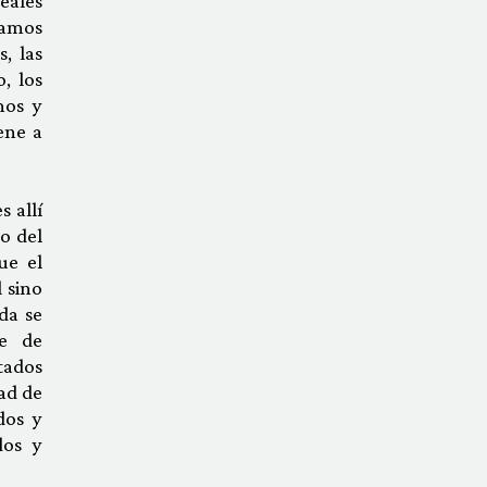
eales
zamos
, las
, los
mos y
ene a
 allí
o del
ue el
 sino
da se
ue de
tados
ad de
dos y
dos y