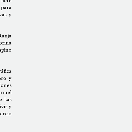
libre
 para
vas y
Ranja
orina
spino
áfica
ero y
iones
anuel
e Las
vir y
ercio