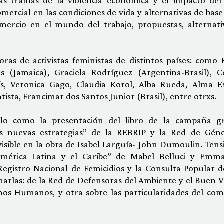
las tramas de la violencia económica y el impacto del 
mercial en las condiciones de vida y alternativas de base
omercio en el mundo del trabajo, propuestas, alternati
ras de activistas feministas de distintos países: como 
 (Jamaica), Graciela Rodríguez (Argentina-Brasil), C
, Veronica Gago, Claudia Korol, Alba Rueda, Alma E
ista, Francimar dos Santos Junior (Brasil), entre otrxs.
lelo como la presentación del libro de la campaña gr
 nuevas estrategias” de la REBRIP y la Red de Gén
visible en la obra de Isabel Larguía- John Dumoulin. Tens
mérica Latina y el Caribe” de Mabel Belluci y Emm
egistro Nacional de Femicidios y la Consulta Popular d
rlas: de la Red de Defensoras del Ambiente y el Buen Vi
hos Humanos, y otra sobre las particularidades del com