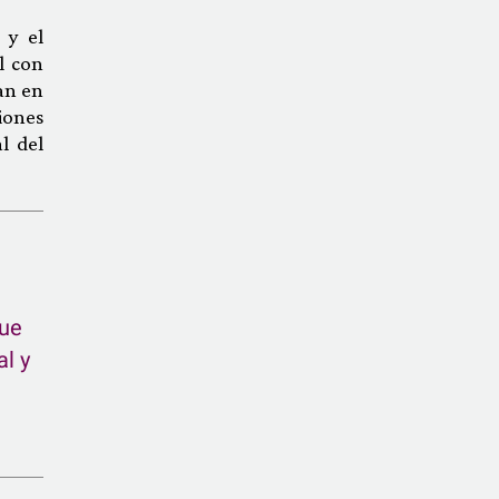
 y el
l con
an en
iones
l del
que
al y