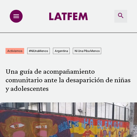
NOTAS
Activismos
#NiUnaMenos
Argentina
Ni Una Piba Menos
INVESTIGACIONES
Una guía de acompañamiento
MULTIMEDIA
comunitario ante la desaparición de niñas
y adolescentes
REDACCIÓN ABIERTA
LATFEMLAB.
PRODUCTOS