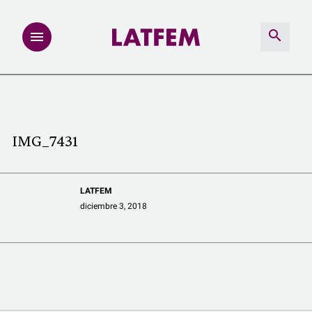
NOTAS
INVESTIGACIONES
IMG_7431
MULTIMEDIA
LATFEM
REDACCIÓN ABIERTA
diciembre 3, 2018
LATFEMLAB.
PRODUCTOS