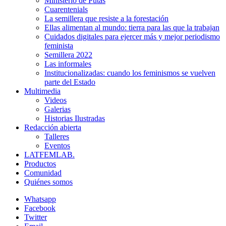
Ministerio de Putas
Cuarentenials
La semillera que resiste a la forestación
Ellas alimentan al mundo: tierra para las que la trabajan
Cuidados digitales para ejercer más y mejor periodismo
feminista
Semillera 2022
Las informales
Institucionalizadas: cuando los feminismos se vuelven
parte del Estado
Multimedia
Videos
Galerias
Historias Ilustradas
Redacción abierta
Talleres
Eventos
LATFEMLAB.
Productos
Comunidad
Quiénes somos
Whatsapp
Facebook
Twitter