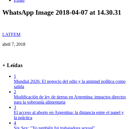
Email
WhatsApp Image 2018-04-07 at 14.30.31
LATFEM
abril 7, 2018
+ Leídas
1
Mundial 2026: El negocio del odio y la amistad política como
salida
2
Modificación de ley de tierras en Argentina: impactos directos
para la soberanía alimentaria
3
El acceso al aborto en Argentina: la distancia entre el papel y
la práctica
4
Six Sex: "Yo también fui trabajadora sexual"