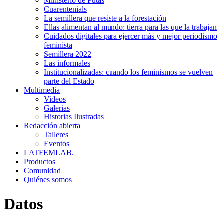
Ministerio de Putas
Cuarentenials
La semillera que resiste a la forestación
Ellas alimentan al mundo: tierra para las que la trabajan
Cuidados digitales para ejercer más y mejor periodismo
feminista
Semillera 2022
Las informales
Institucionalizadas: cuando los feminismos se vuelven
parte del Estado
Multimedia
Videos
Galerias
Historias Ilustradas
Redacción abierta
Talleres
Eventos
LATFEMLAB.
Productos
Comunidad
Quiénes somos
Datos