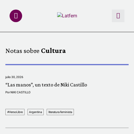
NOTAS
Notas sobre
Cultura
INVESTIGACIONES
MULTIMEDIA
julio 30, 2026
“Las manos”, un texto de Niki Castillo
REDACCIÓN ABIERTA
Por
NIKI CASTILLO
LATFEMLAB.
#VersoLibre
Argentina
literatura feminista
PRODUCTOS