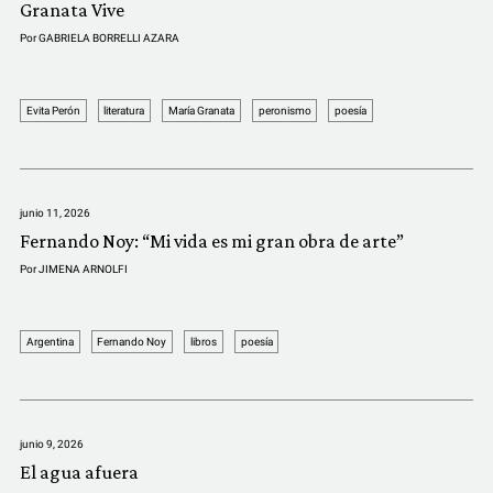
Granata Vive
Por
GABRIELA BORRELLI AZARA
Evita Perón
literatura
María Granata
peronismo
poesía
junio 11, 2026
Fernando Noy: “Mi vida es mi gran obra de arte”
Por
JIMENA ARNOLFI
Argentina
Fernando Noy
libros
poesía
junio 9, 2026
El agua afuera