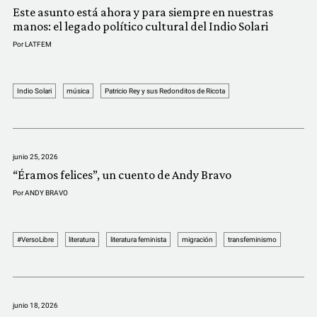
Este asunto está ahora y para siempre en nuestras
manos: el legado político cultural del Indio Solari
Por
LATFEM
Indio Solari
música
Patricio Rey y sus Redonditos de Ricota
junio 25, 2026
“Éramos felices”, un cuento de Andy Bravo
Por
ANDY BRAVO
#VersoLibre
literatura
literatura feminista
migración
transfeminismo
junio 18, 2026