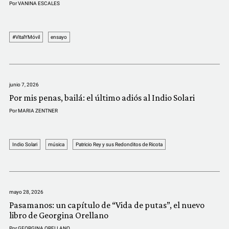
Por
VANINA ESCALES
#VitalYMóvil
ensayo
junio 7, 2026
Por mis penas, bailá: el último adiós al Indio Solari
Por
MARIA ZENTNER
Indio Solari
música
Patricio Rey y sus Redonditos de Ricota
mayo 28, 2026
Pasamanos: un capítulo de “Vida de putas”, el nuevo
libro de Georgina Orellano
Por
GEORGINA ORELLANO