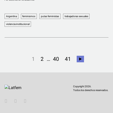
Argentina
feminismos
putas feministas
trabajadoras sexuales
violencia institucional
…
1
2
40
41
Copyright 2026.
Todos los derechos reservados.
YouTube
Twitter
Instagram
Facebook