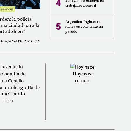
4
Six Sex: "Yo también fui
trabajadora sexual"
Violencias
rden: la policía
Argentina-Inglaterra
5
una ciudad para la
nunca es solamente un
nte de bien"
partido
RIETA
,
MAPA DE LA POLICÍA
Hoy nace
PODCAST
la autobiografía de
ma Castillo
LIBRO