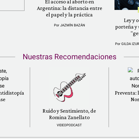
El acceso al aborto en
Argentina: la distancia entre
el papel y la práctica
Ley y o
Por
JAZMÍN BAZÁN
porteña y 
"ge
Por
GILDA IZU
Nuestras Recomendaciones
ntidistopía
Preventa: 
se
Nor
Ruido y Sentimiento, de
Romina Zanellato
VIDEOPODCAST