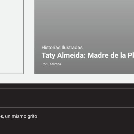
Historias Ilustradas
Taty Almeida: Madre de la P
Por
Seelvana