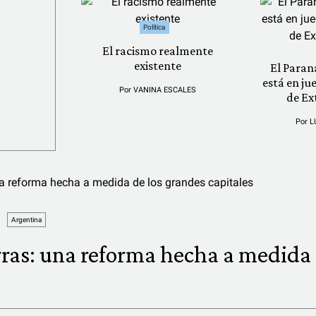
Política
El racismo realmente
existente
El Paran
está en ju
Por
VANINA ESCALES
de Ex
Por
L
Argentina
rras: una reforma hecha a medida 