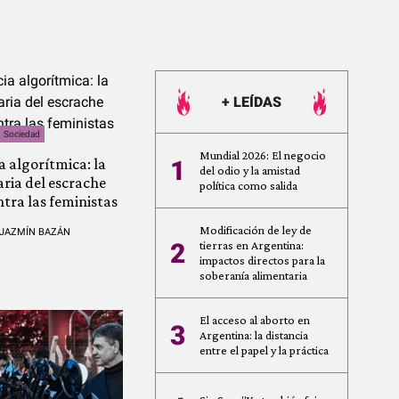
+ LEÍDAS
Sociedad
Mundial 2026: El negocio
a algorítmica: la
1
del odio y la amistad
ria del escrache
política como salida
ntra las feministas
Modificación de ley de
JAZMÍN BAZÁN
2
tierras en Argentina:
impactos directos para la
soberanía alimentaria
El acceso al aborto en
3
Argentina: la distancia
entre el papel y la práctica