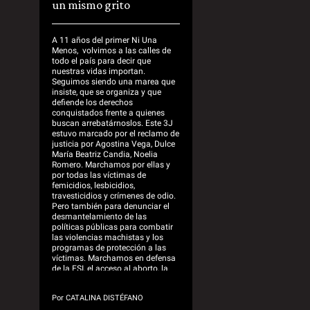
un mismo grito
A 11 años del primer Ni Una
Menos, volvimos a las calles de
todo el país para decir que
nuestras vidas importan.
Seguimos siendo una marea que
insiste, que se organiza y que
defiende los derechos
conquistados frente a quienes
buscan arrebatárnoslos. Este 3J
estuvo marcado por el reclamo de
justicia por Agostina Vega, Dulce
María Beatriz Candia, Noelia
Romero. Marchamos por ellas y
por todas las víctimas de
femicidios, lesbicidios,
travesticidios y crímenes de odio.
Pero también para denunciar el
desmantelamiento de las
políticas públicas para combatir
las violencias machistas y los
programas de protección a las
víctimas. Marchamos en defensa
de la ESI, el acceso al aborto, la
salud, el trabajo y las redes
comunitarias que sostienen la
Por
CATALINA DISTÉFANO
vida frente al ajuste. Nos