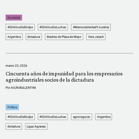
Sociedad
#50AñosDelGolpe
#50AñosDeLuchas
#MemoriaVerdadYJusticia
Argentina
dictadura
Madres de Plaza de Mayo
Vera Jarach
marzo 23, 2026
Cincuenta años de impunidad para los empresarios
agroindustriales socios de la dictadura
Por
AILÍN BULLENTINI
Política
#50AñosDelGolpe
#50AñosDeLuchas
agronegocio
Argentina
dictadura
Ligas Agrarias