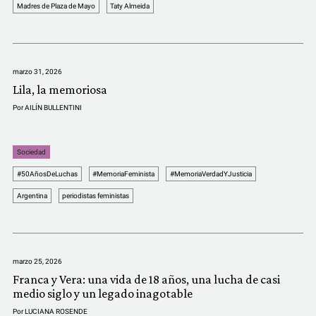
COMUNIDAD
Madres de Plaza de Mayo
Taty Almeida
QUIÉNES SOMOS
marzo 31, 2026
Lila, la memoriosa
Por
AILÍN BULLENTINI
Sociedad
#50AñosDeLuchas
#MemoriaFeminista
#MemoriaVerdadYJusticia
Argentina
periodistas feministas
marzo 25, 2026
Franca y Vera: una vida de 18 años, una lucha de casi
medio siglo y un legado inagotable
Por
LUCIANA ROSENDE