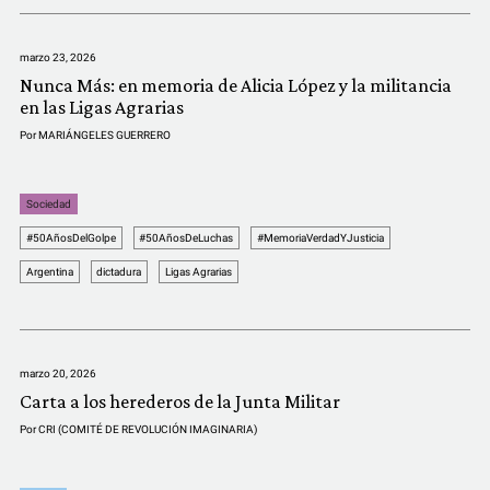
marzo 23, 2026
Nunca Más: en memoria de Alicia López y la militancia
en las Ligas Agrarias
Por
MARIÁNGELES GUERRERO
Sociedad
#50AñosDelGolpe
#50AñosDeLuchas
#MemoriaVerdadYJusticia
Argentina
dictadura
Ligas Agrarias
marzo 20, 2026
Carta a los herederos de la Junta Militar
Por
CRI (COMITÉ DE REVOLUCIÓN IMAGINARIA)