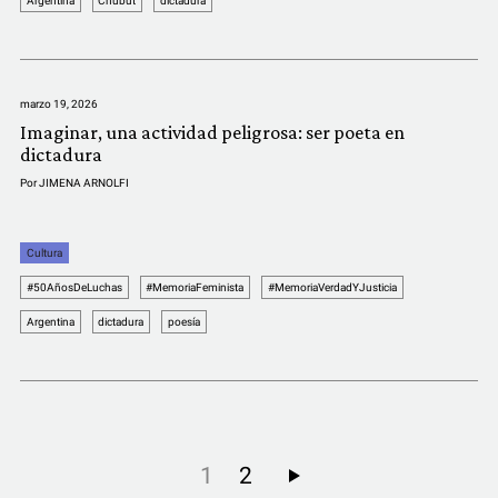
Argentina
Chubut
dictadura
marzo 19, 2026
Imaginar, una actividad peligrosa: ser poeta en
dictadura
Por
JIMENA ARNOLFI
Cultura
#50AñosDeLuchas
#MemoriaFeminista
#MemoriaVerdadYJusticia
Argentina
dictadura
poesía
1
2