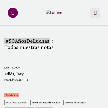
NOTAS
#50AñosDeLuchas
:
INVESTIGACIONES
Todas nuestras notas
MULTIMEDIA
junio 16, 2026
REDACCIÓN ABIERTA
Adiós, Taty
Por
AILÍN BULLENTINI
LATFEMLAB.
Activismos
PRODUCTOS
#50AñosDeLuchas
#MemoriaVerdadYJusticia
derechos humanos