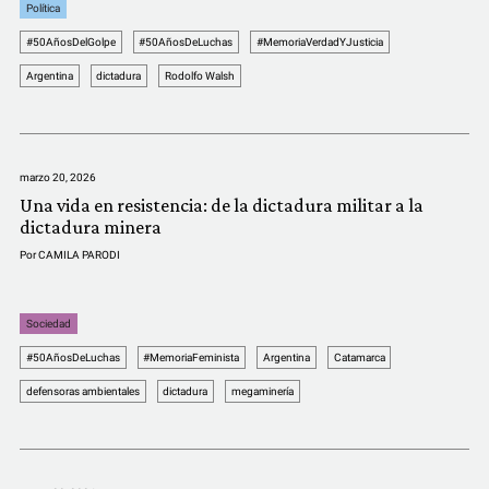
Política
#50AñosDelGolpe
#50AñosDeLuchas
#MemoriaVerdadYJusticia
Argentina
dictadura
Rodolfo Walsh
marzo 20, 2026
Una vida en resistencia: de la dictadura militar a la
dictadura minera
Por
CAMILA PARODI
Sociedad
#50AñosDeLuchas
#MemoriaFeminista
Argentina
Catamarca
defensoras ambientales
dictadura
megaminería