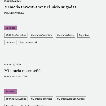
marzo 20, 2026
Memoria travesti-trans: el juicio Brigadas
Por
JULIA VARELA
Sociedad
#50AñosDeLuchas
#MemoriaFeminista
#MemoriaTrans
Argentina
dictadura
lesa humanidad
marzo 19, 2026
Mi abuela me enseñó
Por
CAMILA VAUTIER
Sociedad
#50AñosDeLuchas
#MemoriaFeminista
#MemoriaVerdadYJusticia