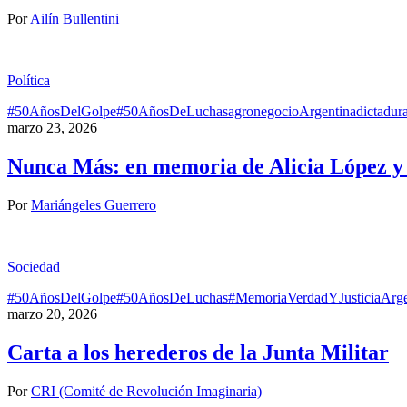
Por
Ailín Bullentini
Política
#50AñosDelGolpe
#50AñosDeLuchas
agronegocio
Argentina
dictadur
marzo 23, 2026
Nunca Más: en memoria de Alicia López y l
Por
Mariángeles Guerrero
Sociedad
#50AñosDelGolpe
#50AñosDeLuchas
#MemoriaVerdadYJusticia
Arge
marzo 20, 2026
Carta a los herederos de la Junta Militar
Por
CRI (Comité de Revolución Imaginaria)