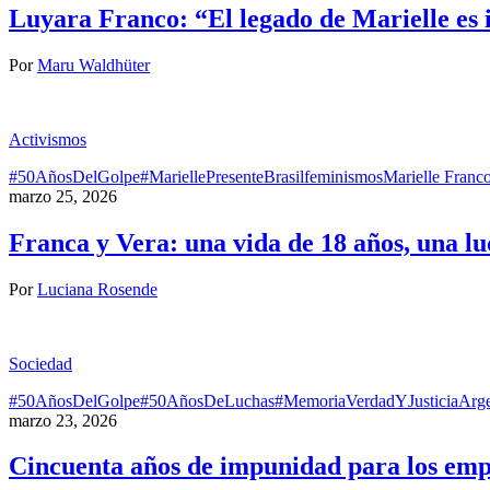
Luyara Franco: “El legado de Marielle es
Por
Maru Waldhüter
Activismos
#50AñosDelGolpe
#MariellePresente
Brasil
feminismos
Marielle Franc
marzo 25, 2026
Franca y Vera: una vida de 18 años, una lu
Por
Luciana Rosende
Sociedad
#50AñosDelGolpe
#50AñosDeLuchas
#MemoriaVerdadYJusticia
Arge
marzo 23, 2026
Cincuenta años de impunidad para los empr