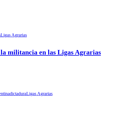
a
Ligas Agrarias
a militancia en las Ligas Agrarias
ntina
dictadura
Ligas Agrarias