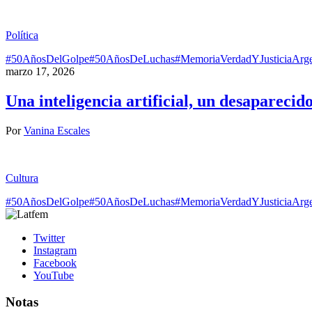
Política
#50AñosDelGolpe
#50AñosDeLuchas
#MemoriaVerdadYJusticia
Arge
marzo 17, 2026
Una inteligencia artificial, un desaparecid
Por
Vanina Escales
Cultura
#50AñosDelGolpe
#50AñosDeLuchas
#MemoriaVerdadYJusticia
Arge
Twitter
Instagram
Facebook
YouTube
Notas