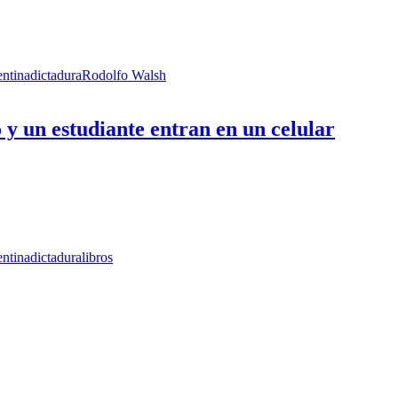
ntina
dictadura
Rodolfo Walsh
o y un estudiante entran en un celular
ntina
dictadura
libros