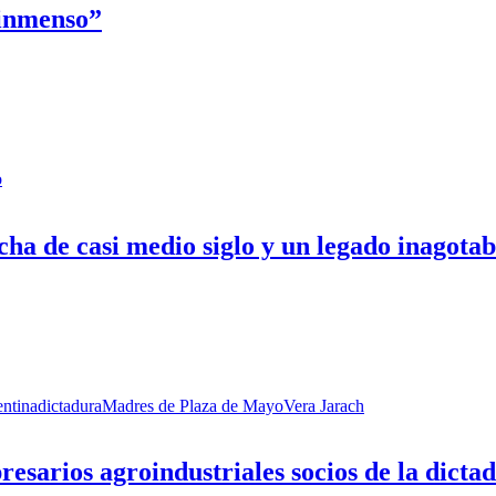
 inmenso”
o
cha de casi medio siglo y un legado inagotab
ntina
dictadura
Madres de Plaza de Mayo
Vera Jarach
esarios agroindustriales socios de la dicta