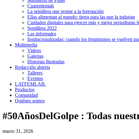
Ministerio de Putas
Cuarentenials
La semillera que resiste a la forestación
Ellas alimentan al mundo: tierra para las que la trabajan
Cuidados digitales para ejercer más y mejor periodismo f
Semillera 2022
Las informales
Institucionalizadas: cuando los feminismos se vuelven pa
Multimedia
Videos
Galerias
Historias Ilustradas
Redacción abierta
Talleres
Eventos
LATFEMLAB.
Productos
Comunidad
Quiénes somos
#50AñosDelGolpe
:
Todas nuestr
marzo 31, 2026