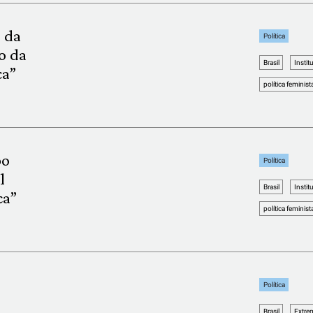
 da
Política
o da
Brasil
Instit
ca”
política feminist
po
Política
l
Brasil
Instit
ca”
política feminist
Política
Brasil
Extre