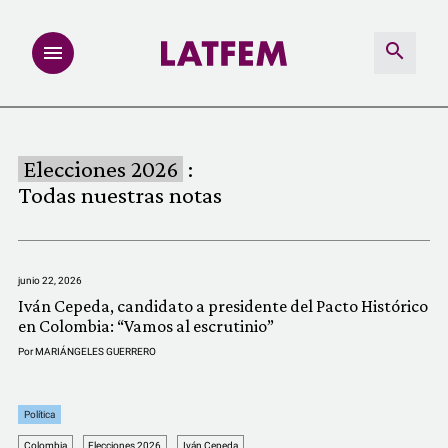
NOTAS
Elecciones 2026
:
INVESTIGACIONES
Todas nuestras notas
MULTIMEDIA
junio 22, 2026
REDACCIÓN ABIERTA
Iván Cepeda, candidato a presidente del Pacto Histórico
en Colombia: “Vamos al escrutinio”
LATFEMLAB.
Por
MARIÁNGELES GUERRERO
PRODUCTOS
Política
Colombia
Elecciones 2026
Iván Cepeda