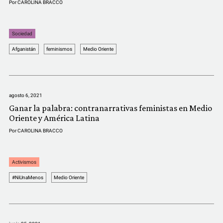
Por
CAROLINA BRACCO
Sociedad
Afganistán
feminismos
Medio Oriente
agosto 6, 2021
Ganar la palabra: contranarrativas feministas en Medio
Oriente y América Latina
Por
CAROLINA BRACCO
Activismos
#NiUnaMenos
Medio Oriente