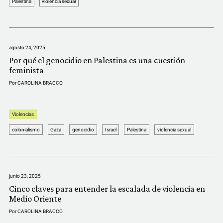
Palestina
violencia sexual
COMUNIDAD
QUIÉNES SOMOS
agosto 24, 2025
Por qué el genocidio en Palestina es una cuestión
feminista
Por
CAROLINA BRACCO
Violencias
colonialismo
Gaza
genocidio
Israel
Palestina
violencia sexual
junio 23, 2025
Cinco claves para entender la escalada de violencia en
Medio Oriente
Por
CAROLINA BRACCO