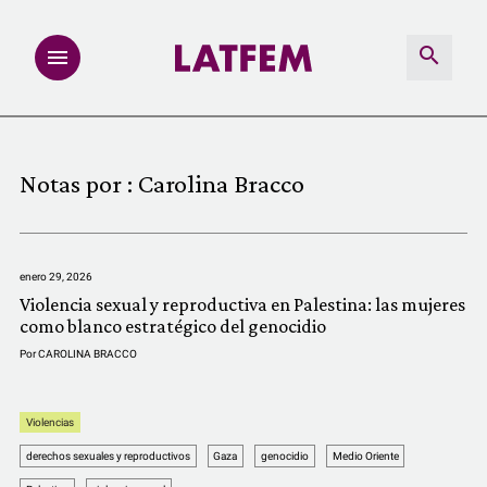
NOTAS
Notas por :
Carolina Bracco
INVESTIGACIONES
MULTIMEDIA
enero 29, 2026
Violencia sexual y reproductiva en Palestina: las mujeres
REDACCIÓN ABIERTA
como blanco estratégico del genocidio
Por
CAROLINA BRACCO
LATFEMLAB.
Violencias
PRODUCTOS
derechos sexuales y reproductivos
Gaza
genocidio
Medio Oriente