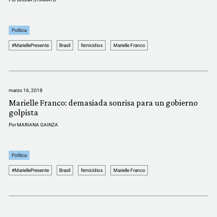
Política
#MariellePresente
Brasil
femicidios
Marielle Franco
marzo 16, 2018
Marielle Franco: demasiada sonrisa para un gobierno
golpista
Por
MARIANA GAINZA
Política
#MariellePresente
Brasil
femicidios
Marielle Franco