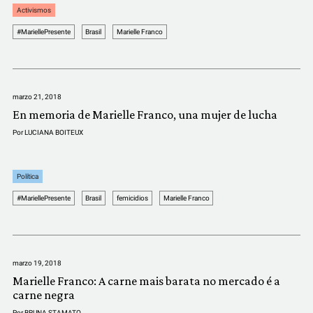
Activismos
#MariellePresente
Brasil
Marielle Franco
marzo 21, 2018
En memoria de Marielle Franco, una mujer de lucha
Por
LUCIANA BOITEUX
Política
#MariellePresente
Brasil
femicidios
Marielle Franco
marzo 19, 2018
Marielle Franco: A carne mais barata no mercado é a
carne negra
Por
BRUNA STAMATO