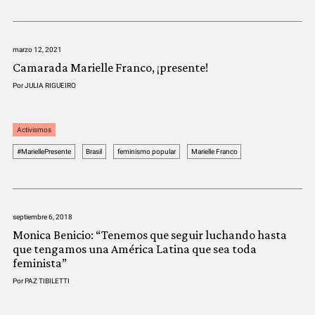
COMUNIDAD
QUIÉNES SOMOS
marzo 12, 2021
Camarada Marielle Franco, ¡presente!
Por
JULIA RIGUEIRO
Activismos
#MariellePresente
Brasil
feminismo popular
Marielle Franco
septiembre 6, 2018
Monica Benicio: “Tenemos que seguir luchando hasta
que tengamos una América Latina que sea toda
feminista”
Por
PAZ TIBILETTI