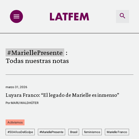
NOTAS
#MariellePresente
:
INVESTIGACIONES
Todas nuestras notas
MULTIMEDIA
marzo 31, 2026
REDACCIÓN ABIERTA
Luyara Franco: “El legado de Marielle es inmenso”
Por
MARU WALDHÜTER
LATFEMLAB.
Activismos
PRODUCTOS
#50AñosDelGolpe
#MariellePresente
Brasil
feminismos
Marielle Franco