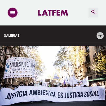
NOTAS
GALERÍAS
INVESTIGACIONES
MULTIMEDIA
REDACCIÓN ABIERTA
LATFEMLAB.
PRODUCTOS