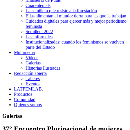
Ministerio de Putas
Cuarentenials
La semillera que resiste a la forestación
Ellas alimentan al mundo: tierra para las que la trabajan
Cuidados digitales para ejercer más y mejor periodismo
feminista
Semillera 2022
Las informales
Institucionalizadas: cuando los feminismos se vuelven
parte del Estado
Multimedia
Videos
Galerias
Historias Ilustradas
Redacción abierta
Talleres
Eventos
LATFEMLAB.
Productos
Comunidad
Quiénes somos
Galerías
37° Encuentro Plurinacional de mujeres,