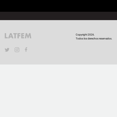
COMUNIDAD
QUIÉNES SOMOS
Copyright 2026.
Todos los derechos reservados.
YouTube
Twitter
Instagram
Facebook