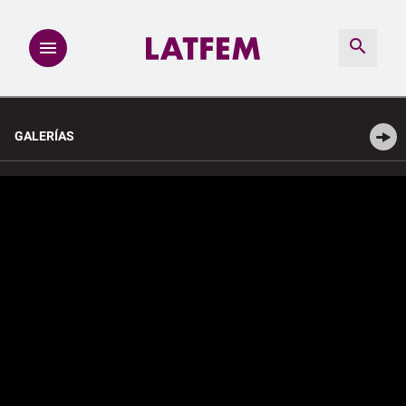
NOTAS
GALERÍAS
INVESTIGACIONES
MULTIMEDIA
REDACCIÓN ABIERTA
LATFEMLAB.
PRODUCTOS