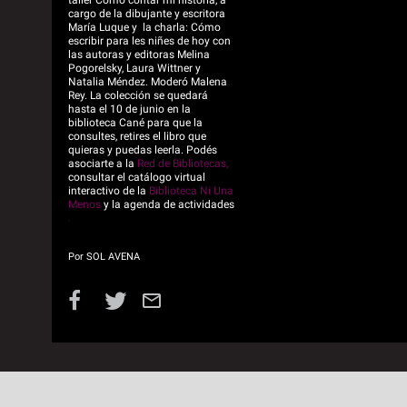
taller Cómo contar mi historia, a
cargo de la dibujante y escritora
María Luque y la charla: Cómo
escribir para les niñes de hoy con
las autoras y editoras Melina
Pogorelsky, Laura Wittner y
Natalia Méndez. Moderó Malena
Rey. La colección se quedará
hasta el 10 de junio en la
biblioteca Cané para que la
consultes, retires el libro que
quieras y puedas leerla. Podés
asociarte a la
Red de Bibliotecas,
consultar el catálogo virtual
interactivo de la
Biblioteca Ni Una
Menos
y la agenda de actividades
.
Por
SOL AVENA
Facebook
Twitter
Email