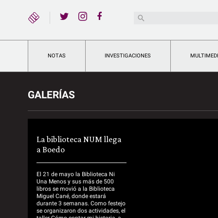
YouTube
Buscar:
Twitter
Instagram
Facebook
NOTAS
INVESTIGACIONES
MULTIMED
GALERÍAS
La biblioteca NUM llega
a Boedo
El 21 de mayo la Biblioteca Ni
Una Menos y sus más de 500
libros se movió a la Biblioteca
Miguel Cané, donde estará
durante 3 semanas. Como festejo
se organizaron dos actividades, el