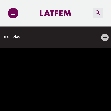
NOTAS
GALERÍAS
INVESTIGACIONES
MULTIMEDIA
REDACCIÓN ABIERTA
LATFEMLAB.
PRODUCTOS