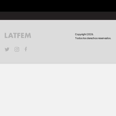
COMUNIDAD
QUIÉNES SOMOS
Copyright 2026.
Todos los derechos reservados.
YouTube
Twitter
Instagram
Facebook