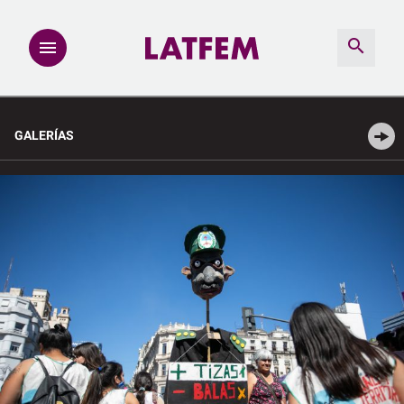
NOTAS
GALERÍAS
INVESTIGACIONES
MULTIMEDIA
REDACCIÓN ABIERTA
LATFEMLAB.
PRODUCTOS