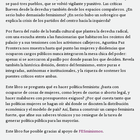
COMUNIDAD
se pasó tres pueblos, que se volvió vigilante y punitivo. Las críticas
llueven desde la derecha y también desde los espacios compañeros. ¿En
serio hubo demasiado feminismo? ¿En serio hubo un sobregiro que
QUIÉNES SOMOS
explica la crisis de los partidos del centro hacia la izquierda?
Por fuera del ruido de la batalla cultural que plantea la derecha radical,
con una escucha atenta a las funcionarias que habitaron los recintos del
palacio y a sus tensiones con los activismos callejeros, Agustina Paz
Frontera nos muestra hasta qué punto las mujeres y disidencias que
ocuparon cargos públicos nunca integraron la mesa chica del poder:
apenas si se acercaron al pasillo por donde pasan los que deciden. Revela
también la histórica división, dentro del feminismo, entre puras e
integradas, autónomas e institucionales, y la riqueza de sostener los
puentes críticos entre ambas.
Este libro se pregunta qué es hacer política feminista: ¿basta con
ocuparse de cosas de mujeres, como leyes de cuotas o aborto legal, y
hacer malabares con presupuestos exiguos? ¿Por qué cuesta tanto que
las políticas mujeres se hagan oír ahí donde se discuten la distribución
económica y el modelo de país? Así, llama a construir un campo feminista
fuerte, que afine sus saberes técnicos y no reniegue de la tarea de
generar política pública para las mayorías.
Este libro fue posible gracias al apoyo de
FESminismos
.