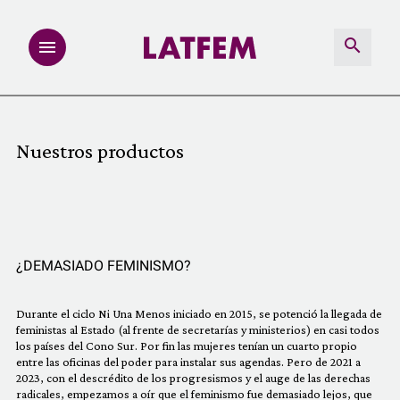
NOTAS
Nuestros productos
INVESTIGACIONES
MULTIMEDIA
REDACCIÓN ABIERTA
¿DEMASIADO FEMINISMO?
LATFEMLAB.
Durante el ciclo Ni Una Menos iniciado en 2015, se potenció la llegada de
feministas al Estado (al frente de secretarías y ministerios) en casi todos
los países del Cono Sur. Por fin las mujeres tenían un cuarto propio
PRODUCTOS
entre las oficinas del poder para instalar sus agendas. Pero de 2021 a
2023, con el descrédito de los progresismos y el auge de las derechas
radicales, empezamos a oír que el feminismo fue demasiado lejos, que