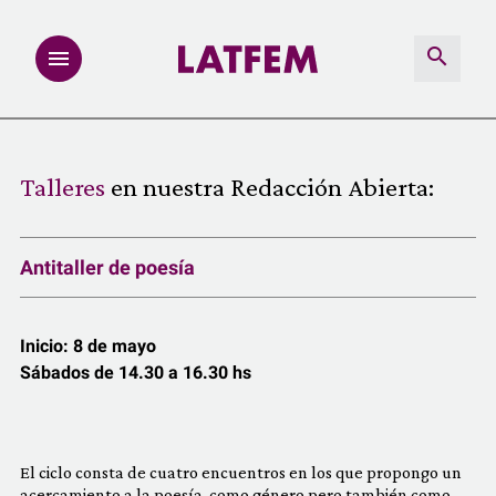
NOTAS
Talleres
en nuestra Redacción Abierta:
INVESTIGACIONES
Antitaller de poesía
MULTIMEDIA
REDACCIÓN ABIERTA
Inicio: 8 de mayo
Sábados de 14.30 a 16.30 hs
LATFEMLAB.
PRODUCTOS
El ciclo consta de cuatro encuentros en los que propongo un
acercamiento a la poesía, como género pero también como