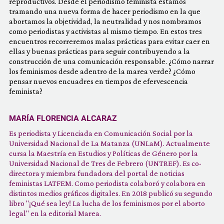
reproductivos. Desde el periodismo feminista estamos
COMUNIDAD
tramando una nueva forma de hacer periodismo en la que
abortamos la objetividad, la neutralidad y nos nombramos
como periodistas y activistas al mismo tiempo. En estos tres
QUIÉNES SOMOS
encuentros recorreremos malas prácticas para evitar caer en
ellas y buenas prácticas para seguir contribuyendo a la
construcción de una comunicación responsable. ¿Cómo narrar
los feminismos desde adentro de la marea verde? ¿Cómo
pensar nuevos encuadres en tiempos de efervescencia
feminista?
MARÍA FLORENCIA ALCARAZ
Es periodista y Licenciada en Comunicación Social por la
Universidad Nacional de La Matanza (UNLaM). Actualmente
cursa la Maestría en Estudios y Políticas de Género por la
Universidad Nacional de Tres de Febrero (UNTREF). Es co-
directora y miembra fundadora del portal de noticias
feministas LATFEM. Como periodista colaboró y colabora en
distintos medios gráficos digitales. En 2018 publicó su segundo
libro "¡Qué sea ley! La lucha de los feminismos por el aborto
legal" en la editorial Marea.