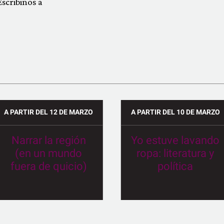
scribinos a
A PARTIR DEL 12 DE MARZO
A PARTIR DEL 10 DE MARZO
Narrar la región
Yo estuve lavando
(en un mundo
ropa: literatura y
fuera de quicio)
política