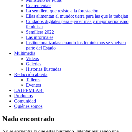
Ministerio de Putas
Cuarentenials
La semillera que resiste a la forestación
Ellas alimentan al mundo: tierra para las que la trabajan
Cuidados digitales para ejercer más y mejor periodismo
feminista
Semillera 2022
Las informales
Institucionalizadas: cuando los feminismos se vuelven
parte del Estado
Multimedia
Videos
Galerias
Historias Ilustradas
Redacción abierta
Talleres
Eventos
LATFEMLAB.
Productos
Comunidad
Quiénes somos
Nada encontrado
No se encuentra lo que estas buscando. Intentar realizando una