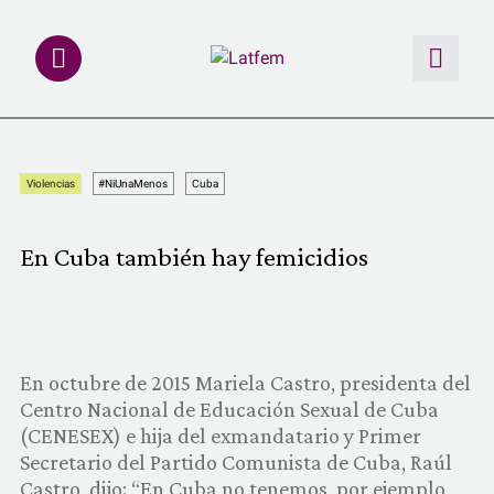
NOTAS
Violencias
#NiUnaMenos
Cuba
INVESTIGACIONES
En Cuba también hay femicidios
MULTIMEDIA
REDACCIÓN ABIERTA
En octubre de 2015 Mariela Castro, presidenta del
LATFEMLAB.
Centro Nacional de Educación Sexual de Cuba
(CENESEX) e hija del exmandatario y Primer
PRODUCTOS
Secretario del Partido Comunista de Cuba, Raúl
Castro, dijo: “En Cuba no tenemos, por ejemplo,