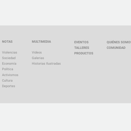
NOTAS
MULTIMEDIA
EVENTOS
QUIÉNES SOMO
TALLERES
COMUNIDAD
Violencias
Videos
PRODUCTOS
Sociedad
Galerias
Economía
Historias Ilustradas
Política
Activismos
Cultura
Deportes