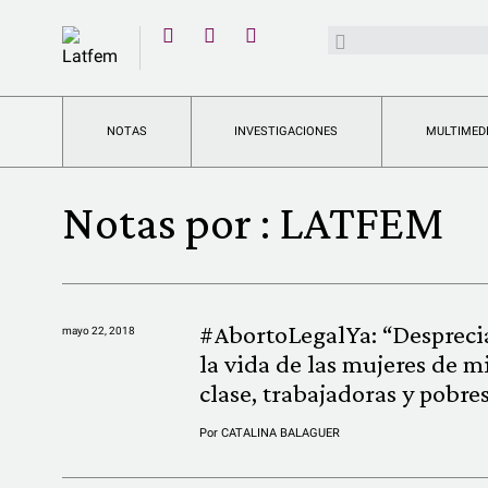
YouTube
Buscar:
Twitter
Instagram
Facebook
NOTAS
INVESTIGACIONES
MULTIMED
Notas por :
LATFEM
#AbortoLegalYa: “Despreci
mayo 22, 2018
la vida de las mujeres de m
clase, trabajadoras y pobre
Por
CATALINA BALAGUER