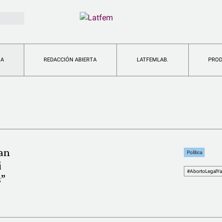
IA
REDACCIÓN ABIERTA
LATFEMLAB.
PRO
an
Política
i
#AbortoLegalYa
s”