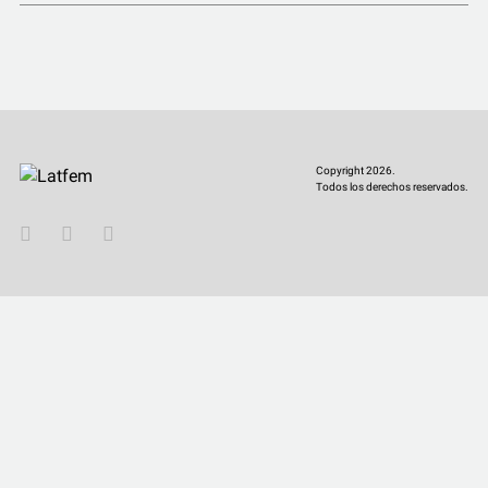
COMUNIDAD
QUIÉNES SOMOS
Copyright 2026.
Todos los derechos reservados.
YouTube
Twitter
Instagram
Facebook