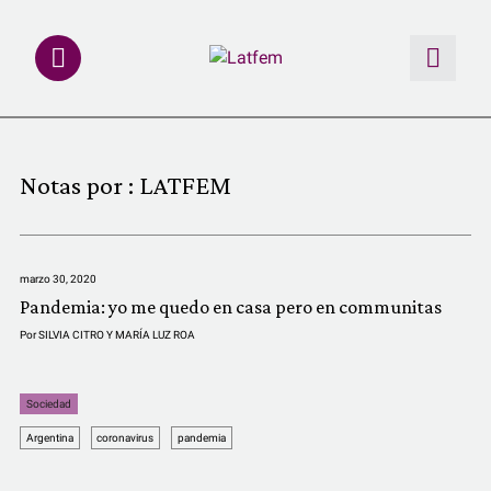
NOTAS
Notas por :
LATFEM
INVESTIGACIONES
MULTIMEDIA
marzo 30, 2020
Pandemia: yo me quedo en casa pero en communitas
REDACCIÓN ABIERTA
Por
SILVIA CITRO Y MARÍA LUZ ROA
LATFEMLAB.
Sociedad
Argentina
coronavirus
pandemia
PRODUCTOS