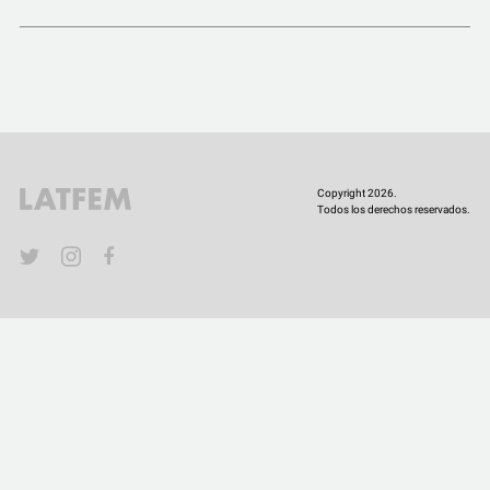
COMUNIDAD
QUIÉNES SOMOS
Copyright 2026.
Todos los derechos reservados.
YouTube
Twitter
Instagram
Facebook