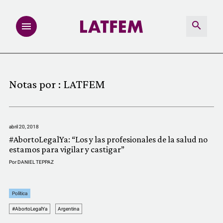
NOTAS
Notas por :
LATFEM
INVESTIGACIONES
MULTIMEDIA
abril 20, 2018
#AbortoLegalYa: “Los y las profesionales de la salud no
REDACCIÓN ABIERTA
estamos para vigilar y castigar”
Por
DANIEL TEPPAZ
LATFEMLAB.
Política
PRODUCTOS
#AbortoLegalYa
Argentina