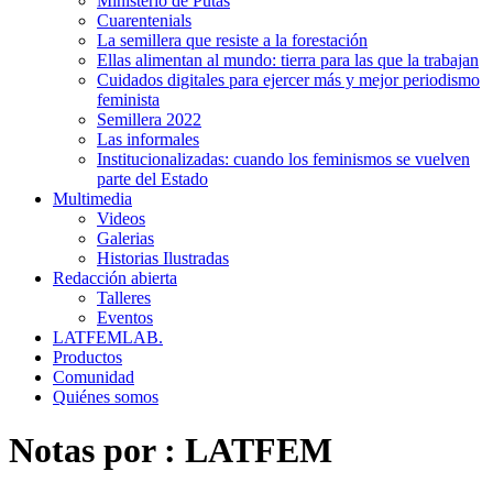
Ministerio de Putas
Cuarentenials
La semillera que resiste a la forestación
Ellas alimentan al mundo: tierra para las que la trabajan
Cuidados digitales para ejercer más y mejor periodismo
feminista
Semillera 2022
Las informales
Institucionalizadas: cuando los feminismos se vuelven
parte del Estado
Multimedia
Videos
Galerias
Historias Ilustradas
Redacción abierta
Talleres
Eventos
LATFEMLAB.
Productos
Comunidad
Quiénes somos
Notas por :
LATFEM