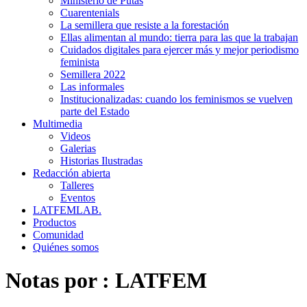
Ministerio de Putas
Cuarentenials
La semillera que resiste a la forestación
Ellas alimentan al mundo: tierra para las que la trabajan
Cuidados digitales para ejercer más y mejor periodismo
feminista
Semillera 2022
Las informales
Institucionalizadas: cuando los feminismos se vuelven
parte del Estado
Multimedia
Videos
Galerias
Historias Ilustradas
Redacción abierta
Talleres
Eventos
LATFEMLAB.
Productos
Comunidad
Quiénes somos
Notas por :
LATFEM