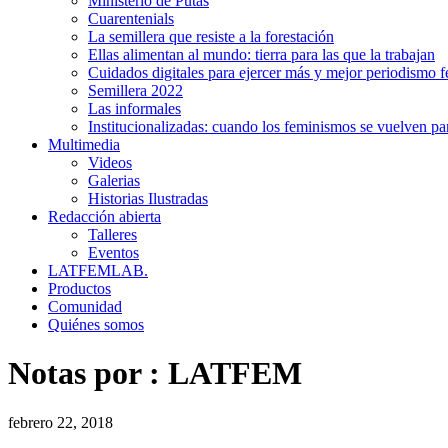
Ministerio de Putas
Cuarentenials
La semillera que resiste a la forestación
Ellas alimentan al mundo: tierra para las que la trabajan
Cuidados digitales para ejercer más y mejor periodismo f
Semillera 2022
Las informales
Institucionalizadas: cuando los feminismos se vuelven pa
Multimedia
Videos
Galerias
Historias Ilustradas
Redacción abierta
Talleres
Eventos
LATFEMLAB.
Productos
Comunidad
Quiénes somos
Notas por :
LATFEM
febrero 22, 2018