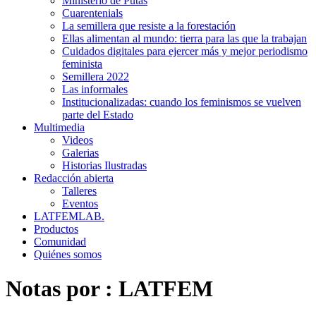
Ministerio de Putas
Cuarentenials
La semillera que resiste a la forestación
Ellas alimentan al mundo: tierra para las que la trabajan
Cuidados digitales para ejercer más y mejor periodismo
feminista
Semillera 2022
Las informales
Institucionalizadas: cuando los feminismos se vuelven
parte del Estado
Multimedia
Videos
Galerias
Historias Ilustradas
Redacción abierta
Talleres
Eventos
LATFEMLAB.
Productos
Comunidad
Quiénes somos
Notas por :
LATFEM