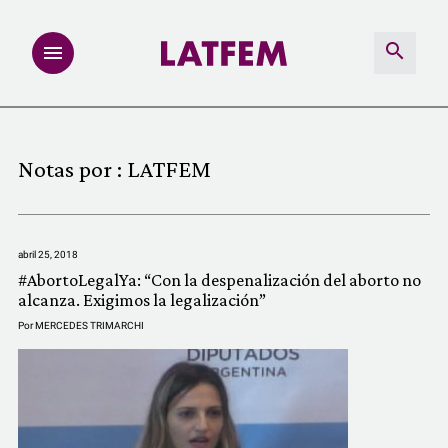
NOTAS
Notas por :
LATFEM
INVESTIGACIONES
MULTIMEDIA
abril 25, 2018
#AbortoLegalYa: “Con la despenalización del aborto no
REDACCIÓN ABIERTA
alcanza. Exigimos la legalización”
Por
MERCEDES TRIMARCHI
LATFEMLAB.
PRODUCTOS