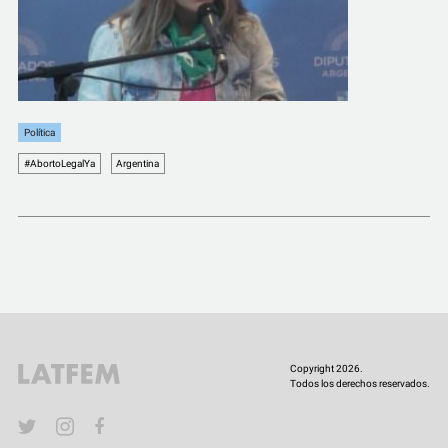
COMUNIDAD
QUIÉNES SOMOS
Política
#AbortoLegalYa
Argentina
Copyright 2026.
Todos los derechos reservados.
YouTube
Twitter
Instagram
Facebook