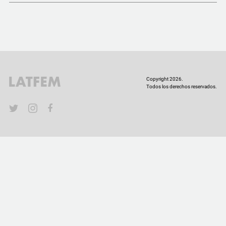
COMUNIDAD
QUIÉNES SOMOS
Copyright 2026.
Todos los derechos reservados.
YouTube
Twitter
Instagram
Facebook