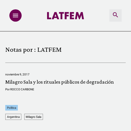
NOTAS
Notas por :
LATFEM
INVESTIGACIONES
MULTIMEDIA
noviembre 9, 2017
Milagro Sala y los rituales públicos de degradación
REDACCIÓN ABIERTA
Por
ROCCO CARBONE
LATFEMLAB.
Política
Argentina
Milagro Sala
PRODUCTOS