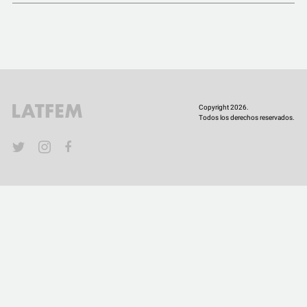
COMUNIDAD
QUIÉNES SOMOS
Copyright 2026.
Todos los derechos reservados.
YouTube
Twitter
Instagram
Facebook