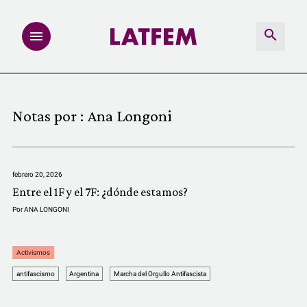
NOTAS
Notas por :
Ana Longoni
INVESTIGACIONES
MULTIMEDIA
febrero 20, 2026
Entre el 1F y el 7F: ¿dónde estamos?
REDACCIÓN ABIERTA
Por
ANA LONGONI
LATFEMLAB.
Activismos
antifascismo
Argentina
Marcha del Orgullo Antifascista
PRODUCTOS