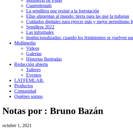
Ministerio de Putas
Cuarentenials
La semillera que resiste a la forestación
Ellas alimentan al mundo: tierra para las que la trabajan
Cuidados digitales para ejercer más y mejor periodismo f
Semillera 2022
Las informales
Institucionalizadas: cuando los feminismos se vuelven pa
Multimedia
Videos
Galerias
Historias Ilustradas
Redacción abierta
Talleres
Eventos
LATFEMLAB.
Productos
Comunidad
Quiénes somos
Notas por :
Bruno Bazán
octubre 1, 2021