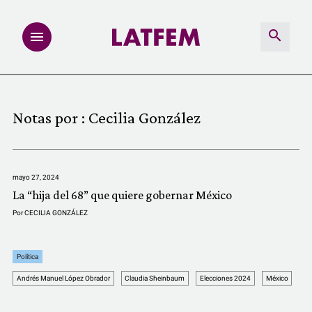
NOTAS
Notas por :
Cecilia González
INVESTIGACIONES
MULTIMEDIA
mayo 27, 2024
La “hija del 68” que quiere gobernar México
REDACCIÓN ABIERTA
Por
CECILIA GONZÁLEZ
LATFEMLAB.
Política
Andrés Manuel López Obrador
Claudia Sheinbaum
Elecciones 2024
México
PRODUCTOS