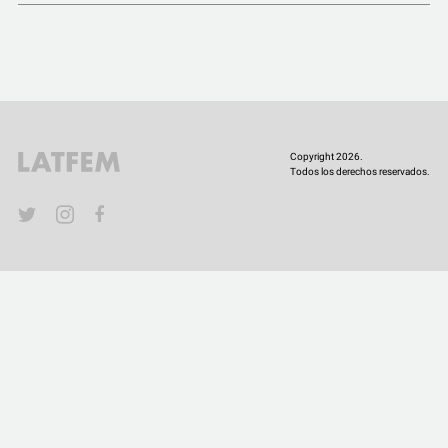
COMUNIDAD
QUIÉNES SOMOS
Copyright 2026.
Todos los derechos reservados.
YouTube
Twitter
Instagram
Facebook