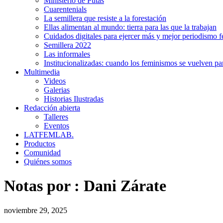
Ministerio de Putas
Cuarentenials
La semillera que resiste a la forestación
Ellas alimentan al mundo: tierra para las que la trabajan
Cuidados digitales para ejercer más y mejor periodismo f
Semillera 2022
Las informales
Institucionalizadas: cuando los feminismos se vuelven pa
Multimedia
Videos
Galerias
Historias Ilustradas
Redacción abierta
Talleres
Eventos
LATFEMLAB.
Productos
Comunidad
Quiénes somos
Notas por :
Dani Zárate
noviembre 29, 2025