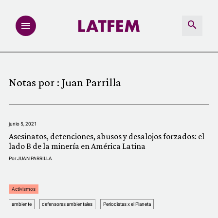
NOTAS
Notas por :
Juan Parrilla
INVESTIGACIONES
MULTIMEDIA
junio 5, 2021
Asesinatos, detenciones, abusos y desalojos forzados: el
REDACCIÓN ABIERTA
lado B de la minería en América Latina
Por
JUAN PARRILLA
LATFEMLAB.
Activismos
PRODUCTOS
ambiente
defensoras ambientales
Periodistas x el Planeta