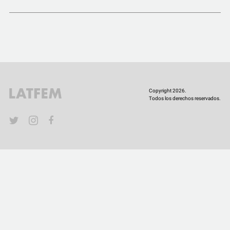
COMUNIDAD
QUIÉNES SOMOS
Copyright 2026.
Todos los derechos reservados.
YouTube
Twitter
Instagram
Facebook