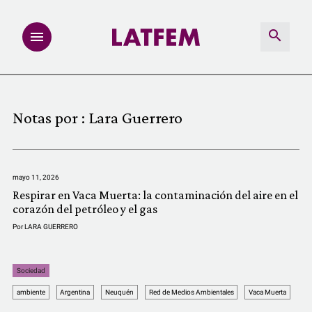
NOTAS
Notas por :
Lara Guerrero
INVESTIGACIONES
MULTIMEDIA
mayo 11, 2026
Respirar en Vaca Muerta: la contaminación del aire en el
REDACCIÓN ABIERTA
corazón del petróleo y el gas
Por
LARA GUERRERO
LATFEMLAB.
Sociedad
PRODUCTOS
ambiente
Argentina
Neuquén
Red de Medios Ambientales
Vaca Muerta