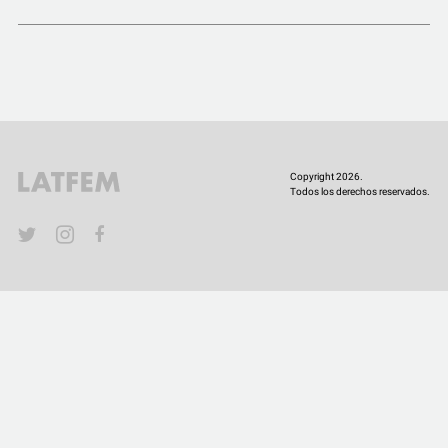
COMUNIDAD
QUIÉNES SOMOS
Copyright 2026.
Todos los derechos reservados.
YouTube
Twitter
Instagram
Facebook