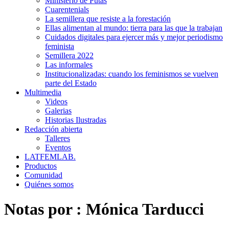
Ministerio de Putas
Cuarentenials
La semillera que resiste a la forestación
Ellas alimentan al mundo: tierra para las que la trabajan
Cuidados digitales para ejercer más y mejor periodismo
feminista
Semillera 2022
Las informales
Institucionalizadas: cuando los feminismos se vuelven
parte del Estado
Multimedia
Videos
Galerias
Historias Ilustradas
Redacción abierta
Talleres
Eventos
LATFEMLAB.
Productos
Comunidad
Quiénes somos
Notas por :
Mónica Tarducci