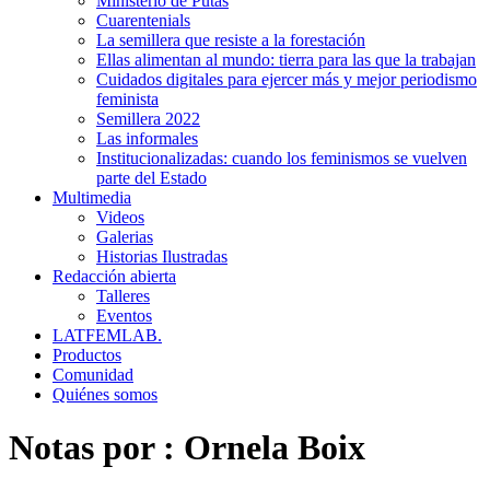
Ministerio de Putas
Cuarentenials
La semillera que resiste a la forestación
Ellas alimentan al mundo: tierra para las que la trabajan
Cuidados digitales para ejercer más y mejor periodismo
feminista
Semillera 2022
Las informales
Institucionalizadas: cuando los feminismos se vuelven
parte del Estado
Multimedia
Videos
Galerias
Historias Ilustradas
Redacción abierta
Talleres
Eventos
LATFEMLAB.
Productos
Comunidad
Quiénes somos
Notas por :
Ornela Boix