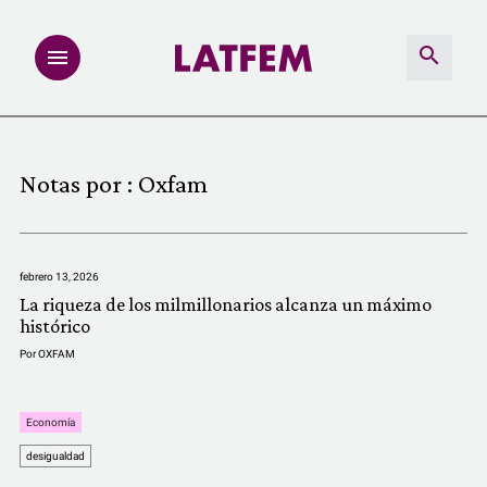
NOTAS
Notas por :
Oxfam
INVESTIGACIONES
MULTIMEDIA
febrero 13, 2026
La riqueza de los milmillonarios alcanza un máximo
REDACCIÓN ABIERTA
histórico
Por
OXFAM
LATFEMLAB.
Economía
PRODUCTOS
desigualdad