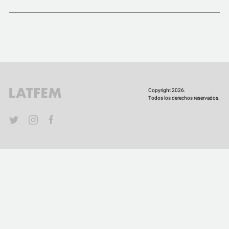
COMUNIDAD
QUIÉNES SOMOS
Copyright 2026.
Todos los derechos reservados.
YouTube
Twitter
Instagram
Facebook