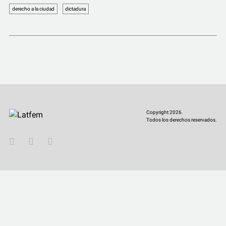
COMUNIDAD
derecho a la ciudad
dictadura
QUIÉNES SOMOS
Copyright 2026.
Todos los derechos reservados.
YouTube
Twitter
Instagram
Facebook