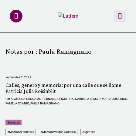
NOTAS
Notas por :
Paula Ramagnano
INVESTIGACIONES
MULTIMEDIA
septiembre 2, 2021
Calles, género y memoria: por una calle que se llame
REDACCIÓN ABIERTA
Patricia Julia Roisinblit
Por
AGUSTINA CROCAMO
,
FERNANDA FIGUEROA
,
GABRIELA LLASER
,
MARÍA JOSÉ RICO
,
PAMELA SCANIO
,
PAULA RAMAGNANO
LATFEMLAB.
PRODUCTOS
Sociedad
#MemoriaFeminista
#MemoriaVerdadYJusticia
Argentina