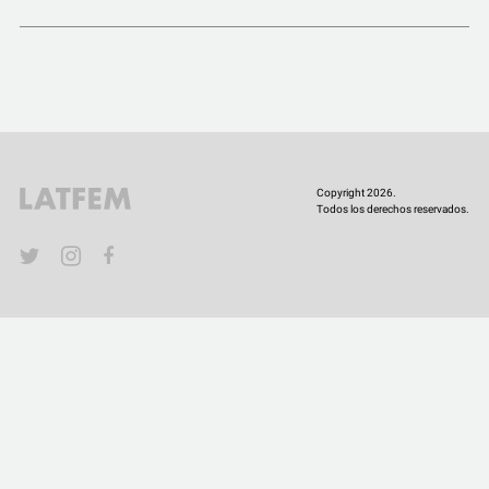
COMUNIDAD
QUIÉNES SOMOS
Copyright 2026.
Todos los derechos reservados.
YouTube
Twitter
Instagram
Facebook