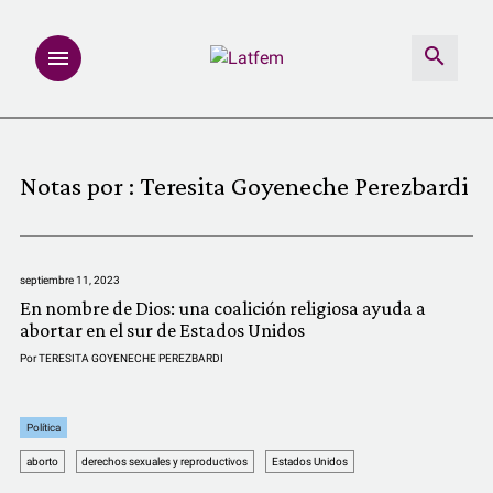
NOTAS
Notas por :
Teresita Goyeneche Perezbardi
INVESTIGACIONES
MULTIMEDIA
septiembre 11, 2023
En nombre de Dios: una coalición religiosa ayuda a
REDACCIÓN ABIERTA
abortar en el sur de Estados Unidos
Por
TERESITA GOYENECHE PEREZBARDI
LATFEMLAB.
Política
PRODUCTOS
aborto
derechos sexuales y reproductivos
Estados Unidos