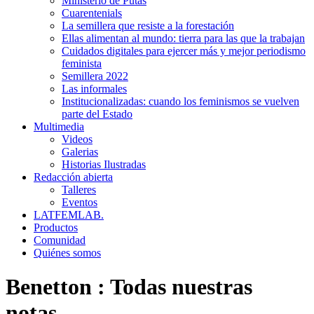
Ministerio de Putas
Cuarentenials
La semillera que resiste a la forestación
Ellas alimentan al mundo: tierra para las que la trabajan
Cuidados digitales para ejercer más y mejor periodismo
feminista
Semillera 2022
Las informales
Institucionalizadas: cuando los feminismos se vuelven
parte del Estado
Multimedia
Videos
Galerias
Historias Ilustradas
Redacción abierta
Talleres
Eventos
LATFEMLAB.
Productos
Comunidad
Quiénes somos
Benetton
:
Todas nuestras
notas